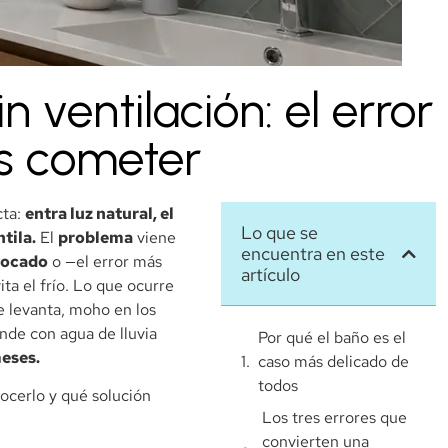
 ventilación: el error
s cometer
cta:
entra luz natural, el
Lo que se
tila.
El
problema
viene
encuentra en este
vocado
o —el error más
artículo
a el frío. Lo que ocurre
 levanta, moho en los
nde con agua de lluvia
Por qué el baño es el
eses.
caso más delicado de
todos
ocerlo y qué solución
Los tres errores que
convierten una