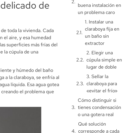
 delicado de
buena instalación en
un problema caro
1. Instalar una
claraboya fija en
de toda la vivienda. Cada
un baño sin
 el aire, y esa humedad
extractor
as superficies más frías del
e la cúpula de una
2. Elegir una
cúpula simple en
lugar de doble
aliente y húmedo del baño
3. Sellar la
a a la claraboya, se enfría al
claraboya para
 agua líquida. Esa agua gotea
«evitar el frío»
ba creando el problema que
Cómo distinguir si
tienes condensación
o una gotera real
Qué solución
corresponde a cada