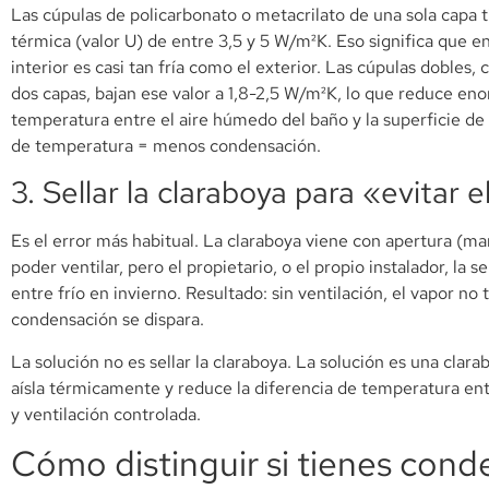
Las cúpulas de policarbonato o metacrilato de una sola capa 
térmica (valor U) de entre 3,5 y 5 W/m²K. Eso significa que en
interior es casi tan fría como el exterior. Las cúpulas dobles,
dos capas, bajan ese valor a 1,8-2,5 W/m²K, lo que reduce en
temperatura entre el aire húmedo del baño y la superficie de
de temperatura = menos condensación.
3. Sellar la claraboya para «evitar el
Es el error más habitual. La claraboya viene con apertura (m
poder ventilar, pero el propietario, o el propio instalador, la s
entre frío en invierno. Resultado: sin ventilación, el vapor no t
condensación se dispara.
La solución no es sellar la claraboya. La solución es una clar
aísla térmicamente y reduce la diferencia de temperatura entre
y ventilación controlada.
Cómo distinguir si tienes cond