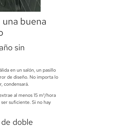
n una buena
o
baño sin
ida en un salón, un pasillo
ror de diseño. No importa lo
ir, condensará.
(extrae al menos 15 m³/hora
ser suficiente. Si no hay
r de doble