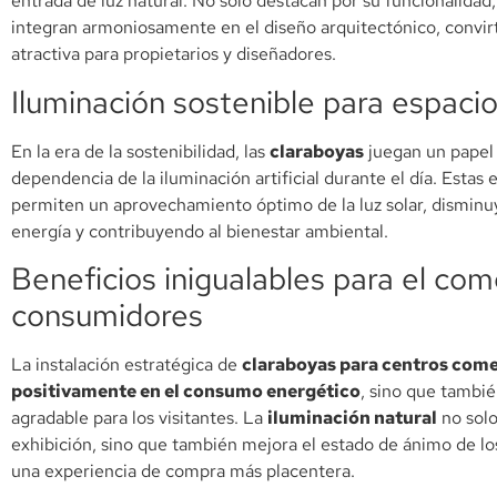
entrada de luz natural. No solo destacan por su funcionalidad
integran armoniosamente en el diseño arquitectónico, convir
atractiva para propietarios y diseñadores.
Iluminación sostenible para espaci
En la era de la sostenibilidad, las
claraboyas
juegan un papel c
dependencia de la iluminación artificial durante el día. Estas
permiten un aprovechamiento óptimo de la luz solar, dismin
energía y contribuyendo al bienestar ambiental.
Beneficios inigualables para el come
consumidores
La instalación estratégica de
claraboyas para centros come
positivamente en el consumo energético
, sino que tambi
agradable para los visitantes. La
iluminación natural
no solo
exhibición, sino que también mejora el estado de ánimo de 
una experiencia de compra más placentera.