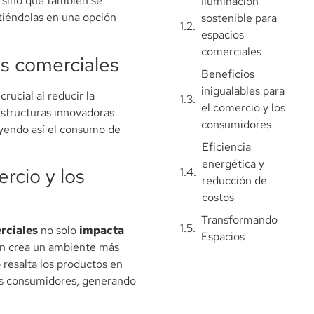
, sino que también se
Iluminación
tiéndolas en una opción
sostenible para
espacios
comerciales
os comerciales
Beneficios
inigualables para
rucial al reducir la
el comercio y los
 estructuras innovadoras
consumidores
uyendo así el consumo de
Eficiencia
energética y
rcio y los
reducción de
costos
Transformando
rciales
no solo
impacta
Espacios
én crea un ambiente más
 resalta los productos en
los consumidores, generando