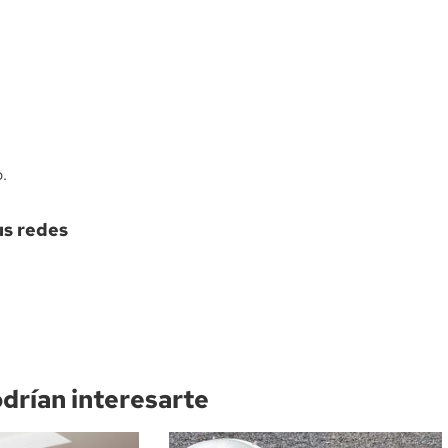
.
us redes
odrían interesarte