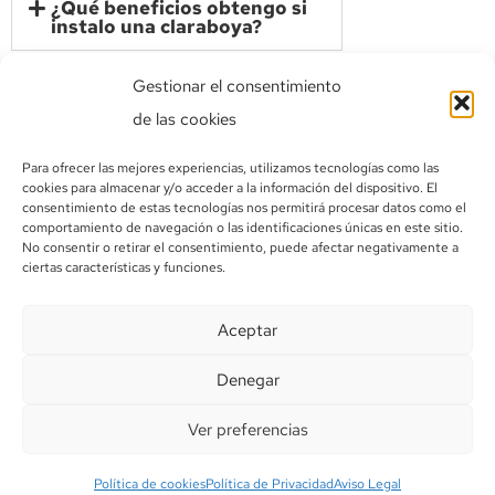
¿Qué beneficios obtengo si
instalo una claraboya?
Gestionar el consentimiento
de las cookies
Para ofrecer las mejores experiencias, utilizamos tecnologías como las
cookies para almacenar y/o acceder a la información del dispositivo. El
consentimiento de estas tecnologías nos permitirá procesar datos como el
comportamiento de navegación o las identificaciones únicas en este sitio.
No consentir o retirar el consentimiento, puede afectar negativamente a
ciertas características y funciones.
Tú tienda online de Claraboyas, Claraboyas cuadradas,
Aceptar
Claraboyas rectangulares.
Denegar
© 2026 Copyright Indalo Claraboyas |
Condiciones
Generales de Uso y Venta
|
Aviso Legal
|
Politica de
Ver preferencias
Privacidad
|
Politica de Cookies
|
Declaración de
accesibilidad
|
Sostenibilidad
Política de cookies
Política de Privacidad
Aviso Legal