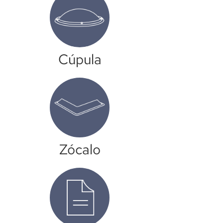
Cúpula
Zócalo