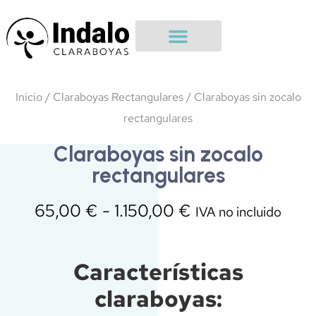
Quiénes Somos
Tienda claraboyas
Claraboyas cristal
Inicio
/
Claraboyas Rectangulares
/ Claraboyas sin zocalo
rectangulares
Claraboyas sin zocalo
rectangulares
65,00
€
-
1.150,00
€
IVA no incluido
Características
claraboyas: